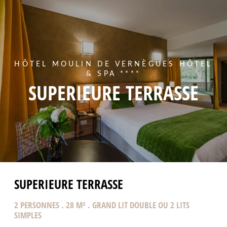
HÔTEL MOULIN DE VERNÈGUES HÔTEL
& SPA ****
SUPERIEURE TERRASSE
SUPERIEURE TERRASSE
2 PERSONNES . 28 M² . GRAND LIT DOUBLE OU 2 LITS
SIMPLES