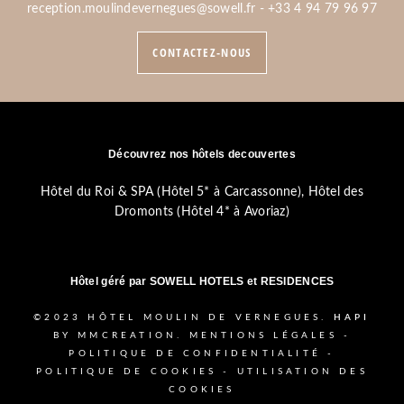
reception.moulindevernegues@sowell.fr
-
+33 4 94 79 96 97
CONTACTEZ-NOUS
Découvrez nos hôtels decouvertes
Hôtel du Roi & SPA (Hôtel 5* à Carcassonne)
,
Hôtel des
Dromonts (Hôtel 4* à Avoriaz)
Hôtel géré par
SOWELL HOTELS et RESIDENCES
©2023
HÔTEL MOULIN DE VERNEGUES.
HAPI
BY MMCREATION.
MENTIONS LÉGALES
-
POLITIQUE DE CONFIDENTIALITÉ
-
POLITIQUE DE COOKIES
-
UTILISATION DES
COOKIES