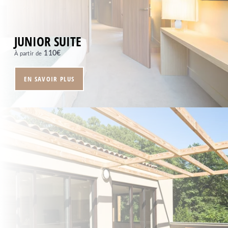
SPA
SÉMINAIRES & EVENEMENTS
SERVICES
JUNIOR SUITE
OFFRES
110
€
À partir de
PHOTOS
CONTACT
EN SAVOIR PLUS
+33 4 94 79 96 97
Moulin de Vernègues
Domaine et Golf de Pont Royal - RN7, 13370
MALLEMORT - France
Tel. :
+33 4 94 79 96 97
Email :
reception.moulindevernegues@sowell.fr