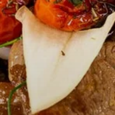
ACCUEIL
CHAMBRES
RESTAURANT
SPA
SÉMINAIRES & EVENEMENTS
SERVICES
OFFRES
PHOTOS
CONTACT
+33 4 94 79 96 97
Moulin de Vernègues
Domaine et Golf de Pont Royal - RN7, 13370
MALLEMORT - France
Tel. :
+33 4 94 79 96 97
Email :
reception.moulindevernegues@sowell.fr