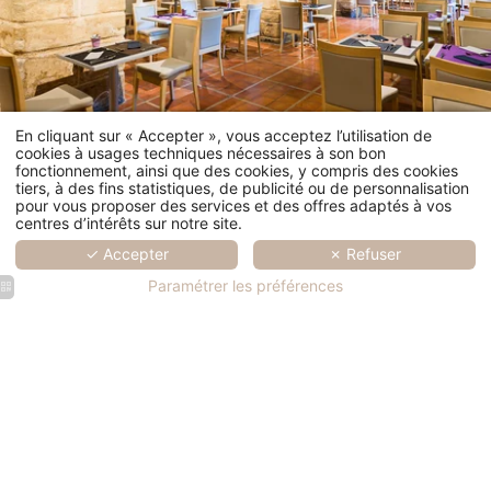
En cliquant sur « Accepter », vous acceptez l’utilisation de
cookies à usages techniques nécessaires à son bon
fonctionnement, ainsi que des cookies, y compris des cookies
tiers, à des fins statistiques, de publicité ou de personnalisation
RESTAURANT
pour vous proposer des services et des offres adaptés à vos
centres d’intérêts sur notre site.
LES VOÛTES
✓ Accepter
✗ Refuser
Paramétrer les préférences
Un lieu de rencontre avec les produits de la région. Une
cuisine traditionnelle de valeurs qui souligne la douceur du
climat Provençal !
Découvrez le restaurant Les Voûtes, ouvert le soir, vous
profiterez d'un généreux buffet.
En terrasse ou à l'intérieur vous dégusterez votre dîner dans