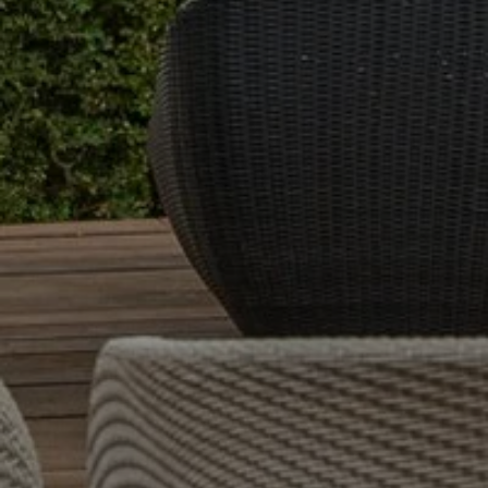
OFFRES
PHOTOS
CONTACT
+33 4 94 79 96 97
Moulin de Vernègues
Domaine et Golf de Pont Royal - RN7, 13370
MALLEMORT - France
Tel. :
+33 4 94 79 96 97
Email :
reception.moulindevernegues@sowell.fr