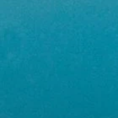
ACCUEIL
CHAMBRES
RESTAURANT
SPA
SÉMINAIRES & EVENEMENTS
SERVICES
OFFRES
PHOTOS
CONTACT
+33 4 94 79 96 97
Moulin de Vernègues