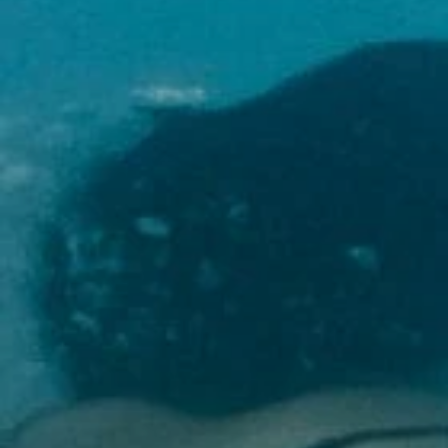
Domaine et Golf de Pont Royal - RN7, 13370
MALLEMORT - France
Tel. :
+33 4 94 79 96 97
Email :
reception.moulindevernegues@sowell.fr